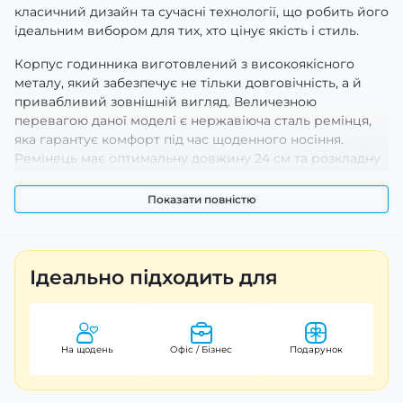
класичний дизайн та сучасні технології, що робить його
ідеальним вибором для тих, хто цінує якість і стиль.
Корпус годинника виготовлений з високоякісного
металу, який забезпечує не тільки довговічність, а й
привабливий зовнішній вигляд. Величезною
перевагою даної моделі є нержавіюча сталь ремінця,
яка гарантує комфорт під час щоденного носіння.
Ремінець має оптимальну довжину 24 см та розкладну
застібку, що дозволяє легко регулювати його під будь-
який розмір зап’ястка.
Показати повністю
Годинник має товщину 13 мм і діаметр корпусу 43 мм,
завдяки чому він відмінно сидить на руці без зайвого
обтяження. Кругла форма корпусу надає виробу
Ідеально підходить для
класичного шику, а чорний колір як корпусу, так і
ремінця робить цей аксесуар універсальним
доповненням до будь-якого образу — ділового чи
повсякденного.
На щодень
Офіс / Бізнес
Подарунок
Завдяки мінеральному склу циферблат захищено від
подряпин та механічних пошкоджень. А