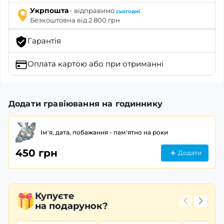
·
Укрпошта
відправимо
сьогодні
Безкоштовна від 2 800 грн
Гарантія
Оплата картою
або при отриманні
Додати гравіювання на годиннику
Ім'я, дата, побажання - пам'ятно на роки
450 грн
Додати
Купуєте
на подарунок?