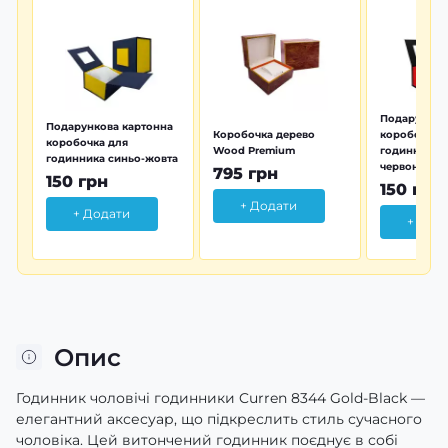
Подарунков
Подарункова картонна
Коробочка дерево
коробочка 
коробочка для
Wood Premium
годинника 
годинника синьо-жовта
червона
795 грн
150 грн
150 грн
+ Додати
+ Додати
+ Дод
Опис
Годинник чоловічі годинники Curren 8344 Gold-Black —
елегантний аксесуар, що підкреслить стиль сучасного
чоловіка. Цей витончений годинник поєднує в собі