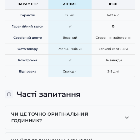
ПАРАМЕТР
ABTIME
ІНШІ
Гарантія
12 міс
6-12 міс
Гарантійний талон
✅
🚫
Сервісний центр
Власний
Стороння майстерня
Фото товару
Реальні знімки
Стокові картинки
Розстрочка
✅
Не завжди
Відправка
Сьогодні
2-3 дні
Часті запитання
ЧИ ЦЕ ТОЧНО ОРИГІНАЛЬНИЙ
ГОДИННИК?
Так, усі годинники у нас лише оригінальні, ми є
представником багатьох брендів.