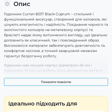
Опис
Годинник Curren 8337 Black-Cuprum – стильний і
функціональний аксесуар, створений для чоловіків, які
цінують елегантність і надійність. Поєднання чорного та
золотистого кольорів на металевому корпусі та
браслеті надає йому витонченого вигляду, що ідеально
доповнить як класичний, так і повсякденний образ.
Високоякісні матеріали забезпечують довговічність та
комфортне носіння, а точний кварцовий механізм
гарантує бездоганну роботу.
Годинник має міцний корпус діаметром 45 мм і
товщиною 14 мм, що робить його зручним на зап’ясті.
Водонепроникність до 30 метрів захищає механізм від
вологи, тому його можна носити навіть у дощову
Показати повністю
погоду. Циферблат виконаний у стильному дизайні з
чіткими індексами та додатковими функціональними
елементами.
Ідеально підходить для
Люмінесцентне підсвічування дозволяє легко
зчитувати час навіть у темряві, що є великою