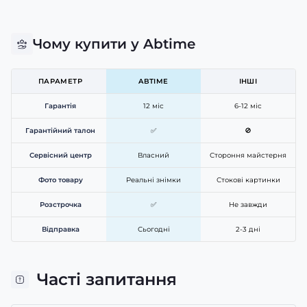
Чому купити у Abtime
ПАРАМЕТР
ABTIME
ІНШІ
Гарантія
12 міс
6-12 міс
Гарантійний талон
✅
🚫
Сервісний центр
Власний
Стороння майстерня
Фото товару
Реальні знімки
Стокові картинки
Розстрочка
✅
Не завжди
Відправка
Сьогодні
2-3 дні
Часті запитання