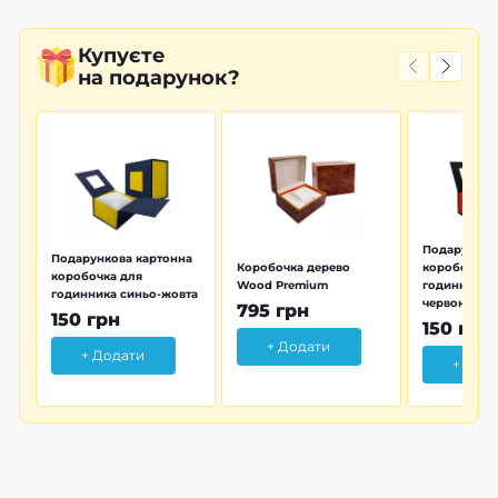
Купуєте
на подарунок?
Подарунков
Подарункова картонна
Коробочка дерево
коробочка 
коробочка для
Wood Premium
годинника 
годинника синьо-жовта
червона
795 грн
150 грн
150 грн
+ Додати
+ Додати
+ Дод