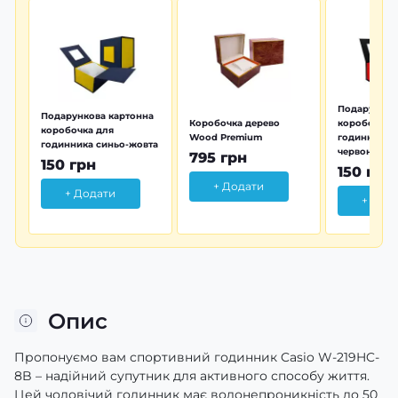
Подарунков
Подарункова картонна
Коробочка дерево
коробочка 
коробочка для
Wood Premium
годинника 
годинника синьо-жовта
червона
795 грн
150 грн
150 грн
+ Додати
+ Додати
+ Дод
Опис
Пропонуємо вам спортивний годинник Casio W-219HC-
8B – надійний супутник для активного способу життя.
Цей чоловічий годинник має водонепроникність до 50