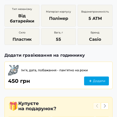
Тип механізму
Матеріал корпусу
Водонепроникність
Від
Полімер
5 ATM
батарейки
Скло
Вага, г
Бренд
Пластик
55
Casio
Додати гравіювання на годиннику
Ім'я, дата, побажання - пам'ятно на роки
450 грн
Додати
Купуєте
на подарунок?