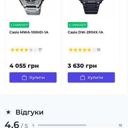
у наявності
у наявності
безкоштовна доставка
безкоштовна доставка
Casio MWA-100HD-1A
Casio DW-291HX-1A
гарантія 24 міс
гарантія 24 міс
17
10
4 055 грн
3 630 грн
Купити
Купити
Відгуки
4.6
/ 5
5
10