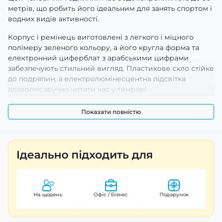
метрів, що робить його ідеальним для занять спортом і
водних видів активності.
Корпус і ремінець виготовлені з легкого і міцного
полімеру зеленого кольору, а його кругла форма та
електронний циферблат з арабськими цифрами
забезпечують стильний вигляд. Пластикове скло стійке
до подряпин, а електролюмінесцентна підсвітка
дозволяє зручно читати час у темряві.
Годинник оснащений кварцовим механізмом, що
Показати повністю
гарантує точність у вимірюванні часу. Він має
можливість індикації годин, хвилин і секунд. З
розмірами 47 х 47 мм та вагою всього 55 г, він буде
комфортно сидіти на вашому зап’ясті.
Ідеально підходить для
Casio W-219HC-8B – це стильний та функціональний
аксесуар, який поєднує в собі японську якість і
сучасний дизайн. Ви отримаєте гарантію на 24 місяці,
На щодень
Офіс / Бізнес
Подарунок
тож можете бути впевнені у його надійності.