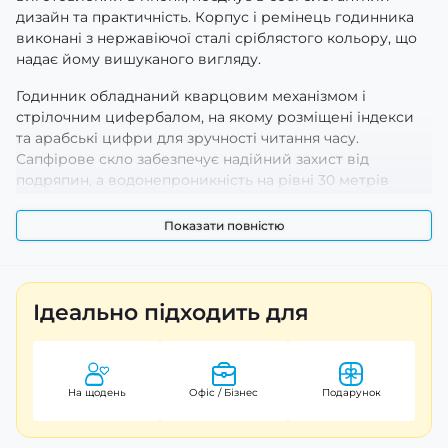
дизайн та практичність. Корпус і ремінець годинника
виконані з нержавіючої сталі сріблястого кольору, що
надає йому вишуканого вигляду.
Годинник обладнаний кварцовим механізмом і
стрілочним цифербалом, на якому розміщені індекси
та арабські цифри для зручності читання часу.
Сапфірове скло забезпечує надійний захист від
подряпин, а водонепроникність на рівні 30 метрів
дозволяє носити годинник у повсякденному житті без
побоювань за його функціональність.
Показати повністю
Casio MTS-110D-2A стане відмінним вибором для тих, хто
цінує якість, стиль і надійність. Гарантія на годинник
складає 24 місяці, що підкреслює впевненість
Ідеально підходить для
виробника у своїй продукції. Вага моделі — лише 100
грамів, що робить її комфортною для щоденного
використання. Не пропустіть можливість стати
власником цього стильного годинника!
На щодень
Офіс / Бізнес
Подарунок