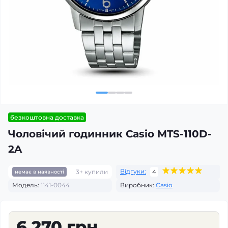
безкоштовна доставка
Чоловічий годинник Casio MTS-110D-
2A
Відгуки:
3+ купили
4
немає в наявності
Модель:
1141-0044
Виробник:
Casio
6 270 грн