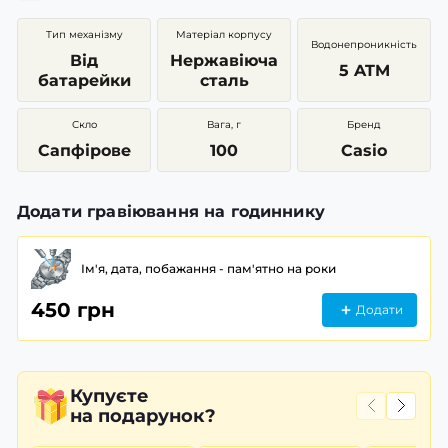
Тип механізму
Матеріал корпусу
Водонепроникність
Від
Нержавіюча
5 ATM
батарейки
сталь
Скло
Вага, г
Бренд
Сапфірове
100
Casio
Додати гравіювання на годиннику
Ім'я, дата, побажання - пам'ятно на роки
450 грн
Додати
Купуєте
на подарунок?