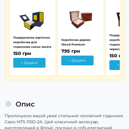
Подарунков
Подарункова картонна
Коробочка дерево
коробочка 
коробочка для
Wood Premium
годинника 
годинника синьо-жовта
червона
795 грн
150 грн
150 грн
+ Додати
+ Додати
+ Дод
Опис
Пропонуємо вашій увазі стильний чоловічий годинник
Casio MTS-110D-2A. Цей класичний аксесуар,
виготовлений в Японії, поєднує в собі елегантний