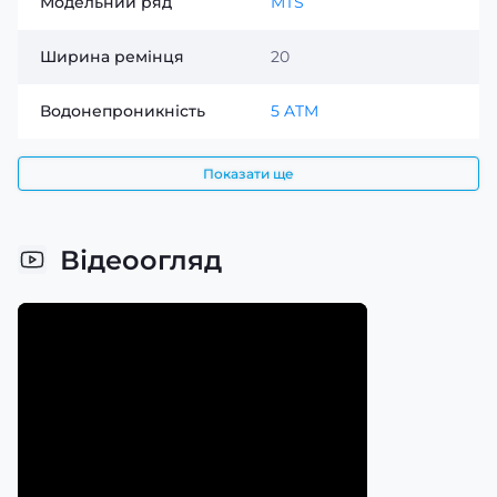
Модельний ряд
MTS
Ширина ремінця
20
Водонепроникність
5 ATM
Показати ще
Відеоогляд