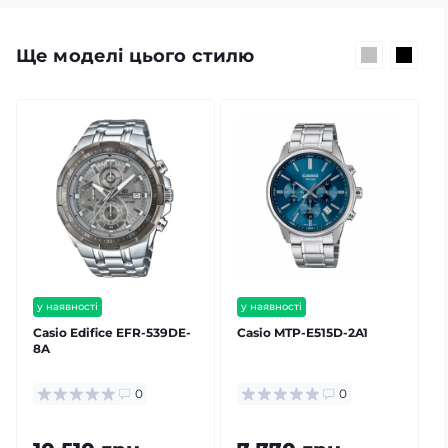
Ще моделі цього стилю
у наявності
у наявності
безкоштовна доставка
безкоштовна доставка
Casio Edifice EFR-539DE-
Casio MTP-E515D-2A1
гарантія 24 міс
гарантія 24 міс
8A
залишилось мало
0
0