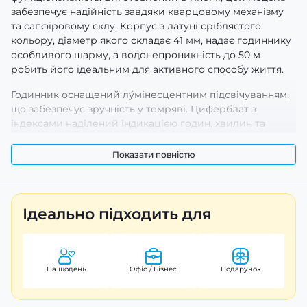
забезпечує надійність завдяки кварцовому механізму
та сапфіровому склу. Корпус з латуні сріблястого
кольору, діаметр якого складає 41 мм, надає годиннику
особливого шарму, а водонепроникність до 50 м
робить його ідеальним для активного способу життя.
Годинник оснащений лу́мінесцентним підсвічуванням,
що забезпечує зручність у темряві. Циферблат з
індексами наділений індикацією годин, хвилин та
секунд. Широкий браслет з латуні (довжина 26 мм)
щільно прилягає до зап’ястя, забезпечуючи комфорт
Показати повністю
протягом усього дня.
Casio MTS-100D-7A – це не просто аксесуар, а надійний
партнер на кожен день, який доповнить ваш стиль і
Ідеально підходить для
підкреслить індивідуальність. Придбайте його і
насолоджуйтеся якістю, яка гарантується на строк 24
місяці.
На щодень
Офіс / Бізнес
Подарунок