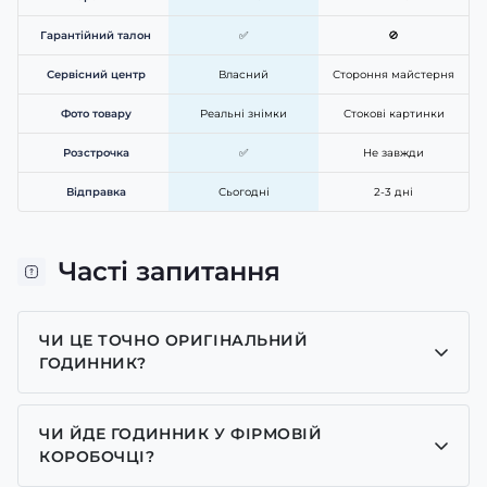
Гарантійний талон
✅
🚫
Сервісний центр
Власний
Стороння майстерня
Фото товару
Реальні знімки
Стокові картинки
Розстрочка
✅
Не завжди
Відправка
Сьогодні
2-3 дні
Часті запитання
ЧИ ЦЕ ТОЧНО ОРИГІНАЛЬНИЙ
ГОДИННИК?
Так, усі годинники у нас лише оригінальні, ми є
представником багатьох брендів.
ЧИ ЙДЕ ГОДИННИК У ФІРМОВІЙ
КОРОБОЧЦІ?