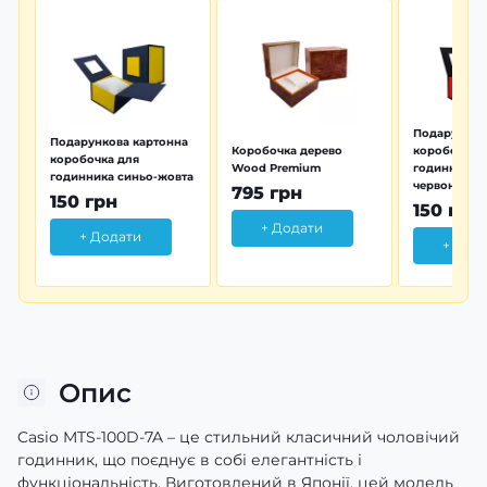
Подарунков
Подарункова картонна
Коробочка дерево
коробочка 
коробочка для
Wood Premium
годинника 
годинника синьо-жовта
червона
795 грн
150 грн
150 грн
+ Додати
+ Додати
+ Дод
Опис
Casio MTS-100D-7A – це стильний класичний чоловічий
годинник, що поєднує в собі елегантність і
функціональність. Виготовлений в Японії, цей модель