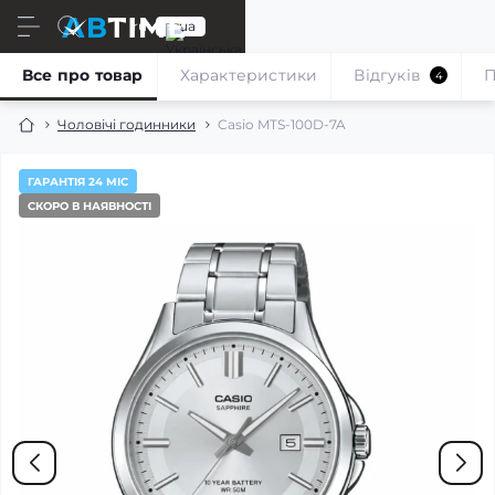
ru
ua
Все про товар
Характеристики
Відгуків
П
4
Чоловічі годинники
Casio MTS-100D-7A
ГАРАНТІЯ 24 МІС
СКОРО В НАЯВНОСТІ