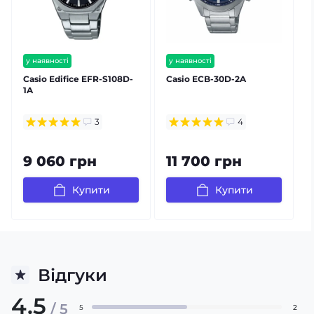
у наявності
у наявності
безкоштовна доставка
безкоштовна доставка
Casio Edifice EFR-S108D-
Casio ECB-30D-2A
C
гарантія 24 міс
гарантія 24 міс
1A
залишилось мало
3
4
9 060 грн
11 700 грн
Купити
Купити
Відгуки
4.5
/ 5
5
2