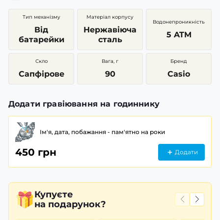
Тип механізму
Матеріал корпусу
Водонепроникність
Від
Нержавіюча
5 ATM
батарейки
сталь
Скло
Вага, г
Бренд
Сапфірове
90
Casio
Додати гравіювання на годиннику
Ім'я, дата, побажання - пам'ятно на роки
450 грн
Додати
Купуєте
на подарунок?