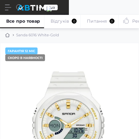
ru
ua
Все про товар
Відгуків
Питання
Ре
0
0
Sanda 6016 White-Gold
ГАРАНТІЯ 12 МІС
СКОРО В НАЯВНОСТІ