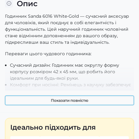
Опис
Годинник Sanda 6016 White-Gold — сучасний аксесуар
для чоловіків, який поєднує в собі елегантність і
функціональність. Цей наручний годинник чоловічий
стане відмінним доповненням до вашого образу,
підкресливши ваш стиль та індивідуальність.
Переваги цього чудового годинника:
Сучасний дизайн: Годинник має округлу форму
корпусу розміром 42 х 45 мм, що робить його
ідеальним для будь-якої руки.
Комфорт при носінні: Ремінець з каучуку забезпечує
м'якість та зручність, а ширина ремінця становить
лише 19 мм. Ви не відчуєте дискомфорту навіть після
Показати повністю
тривалого використання.
Висока водонепроникність: Завдяки
водонепроникності до 50 метрів ви можете сміливо
брати цей годинник на пляж або у басейн без
Ідеально підходить для
побоювань.
Цей кварцовий годинник обладнаний стрілочно-