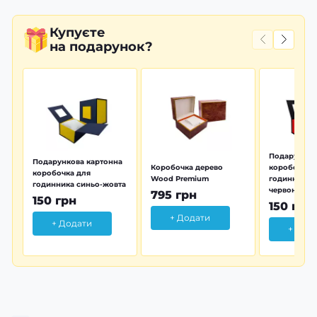
Купуєте
на подарунок?
Подарунков
Подарункова картонна
Коробочка дерево
коробочка 
коробочка для
Wood Premium
годинника 
годинника синьо-жовта
червона
795 грн
150 грн
150 грн
+ Додати
+ Додати
+ Дод