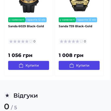
будь-якій ситуації.
у наявності
гарантія 12 міс
у наявності
гарантія 12 міс
Sanda 6029 Black-Gold
Sanda 739 Black-Gold
S
0
0
1 056 грн
1 008 грн
Купити
Купити
Відгуки
0
/ 5