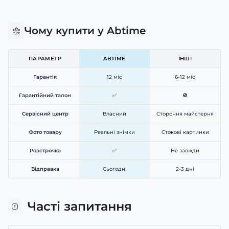
Чому купити у Abtime
ПАРАМЕТР
ABTIME
ІНШІ
Гарантія
12 міс
6-12 міс
Гарантійний талон
✅
🚫
Сервісний центр
Власний
Стороння майстерня
Фото товару
Реальні знімки
Стокові картинки
Розстрочка
✅
Не завжди
Відправка
Сьогодні
2-3 дні
Часті запитання