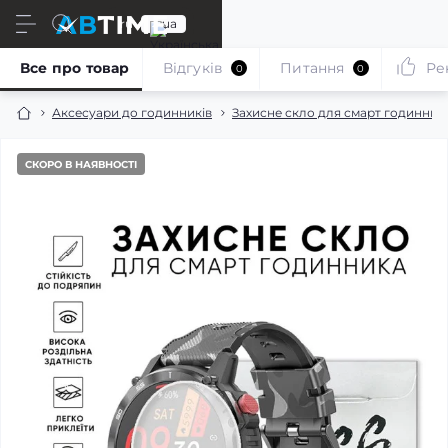
ru
ua
Все про товар
Відгуків
Питання
Ре
0
0
Аксесуари до годинників
Захисне скло для смарт годинник
СКОРО В НАЯВНОСТІ