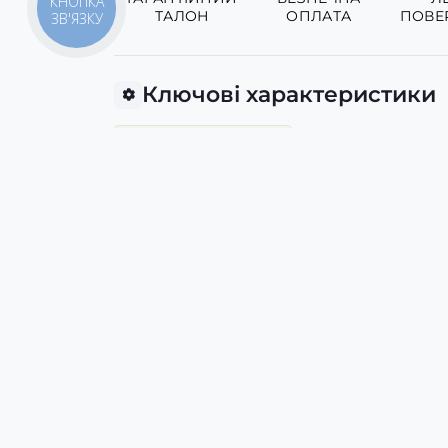
КНОПКА
ТАЛОН
ОПЛАТА
ПОВЕ
ЗВ'ЯЗКУ
Ключові характеристики
Бренд
Modfit
Опис
Представляємо сталевий браслет для смар
функціональність. Цей чоловічий браслет
підходить для годинників з кріпленням 2
регулюється завдяки розкладному замку, а
Виробництво - Китай.