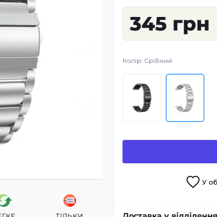
345 грн
Колір:
Срібний
У
о
Доставка у відділення
ЕГКЕ
ТІЛЬКИ