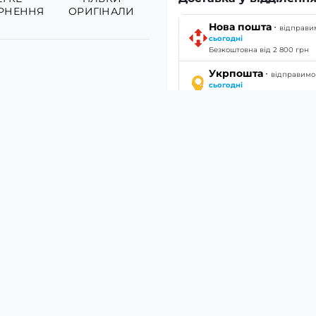
РНЕННЯ
ОРИГІНАЛИ
·
Нова пошта
відправи
сьогодні
Безкоштовна від 2 800 грн
·
Укрпошта
відправимо
сьогодні
Безкоштовна від 2 800 грн
т-годинників Modfit Silver, що поєднує стиль і
 виготовлений з нержавіючої сталі, має сріблястий колір та
2 мм. Довжина ремінця складає 17 см, ширина – 22 мм. Легко
 його вага — 82 г. Гарантія на цей продукт становить 1 міся