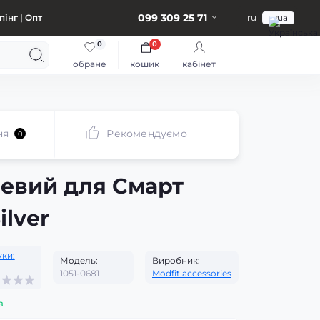
099 309 25 71
інг | Опт
ru
ua
0
0
обране
кошик
кабінет
ня
Рекомендуємо
0
левий для Смарт
ilver
уки:
Модель:
Виробник:
1051-0681
Modfit accessories
з