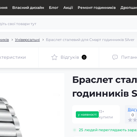
ання
Власний дизайн
Блог
Акції
Ремонт годинників
Дропшип
ників
Універсальні
Браслет сталевий для Смарт годинників Silver
ктеристики
Відгуків
Питан
0
Браслет ста
годинників S
Відг
13+
у наявності
0
купили
25
людей переглядають зара