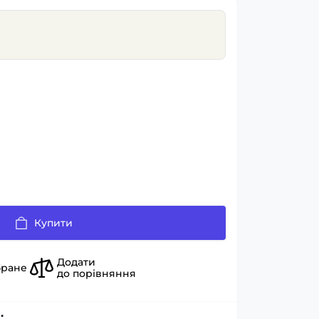
Купити
Додати
бране
до порівняння
: