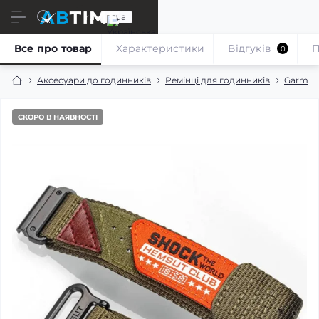
ru
ua
Все про товар
Характеристики
Відгуків
П
0
Аксесуари до годинників
Ремінці для годинників
Garmin
СКОРО В НАЯВНОСТІ