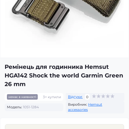
Ремінець для годинника Hemsut
HGA142 Shock the world Garmin Green
26 mm
Відгуки:
3+ купили
0
немає в наявності
Виробник:
Hemsut
Модель:
1051-1284
accessories