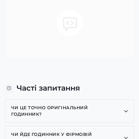
Часті запитання
ЧИ ЦЕ ТОЧНО ОРИГІНАЛЬНИЙ
ГОДИННИК?
Так, усі годинники у нас лише оригінальні, ми є
представником багатьох брендів.
ЧИ ЙДЕ ГОДИННИК У ФІРМОВІЙ