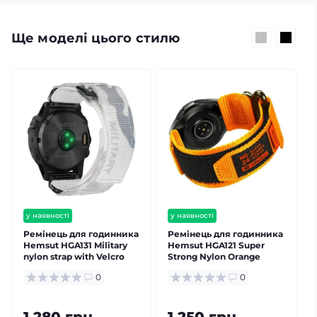
Ще моделі цього стилю
у наявності
у наявності
Ремінець для годинника
Ремінець для годинника
Hemsut HGA131 Military
Hemsut HGA121 Super
nylon strap with Velcro
Strong Nylon Orange
S
Garmin Camo White 20
Orange 20 mm
0
0
mm
1 280 грн
1 250 грн