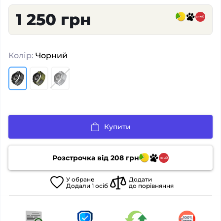
1 250 грн
Колір:
Чорний
Купити
Розстрочка від
208
грн
У
обране
Додати
Додали
1
осіб
до порівняння