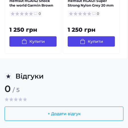
Hemsut HGA142 Shock
Hemsut HGA121 Super
the world Garmin Brown
Strong Nylon Grey 20 mm
P
26 mm
0
0
1 250 грн
1 250 грн
Купити
Купити
Відгуки
0
/ 5
+ Додати відгук