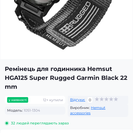
Ремінець для годинника Hemsut
HGA125 Super Rugged Garmin Black 22
mm
Відгуки:
12+ купили
0
у наявності
Виробник:
Hemsut
Модель:
1051-1304
accessories
32
людей переглядають зараз