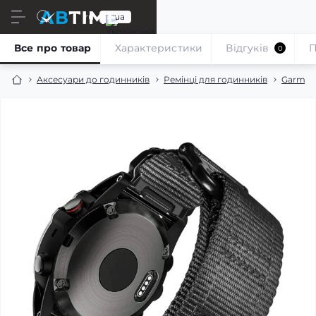
ru
ua
Все про товар
Характеристики
Відгуків
П
0
Аксесуари до годинників
Ремінці для годинників
Garmin