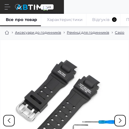
ru
ua
Все про товар
Характеристики
Відгуків
П
0
Аксесуари до годинників
Ремінці для годинників
Casio