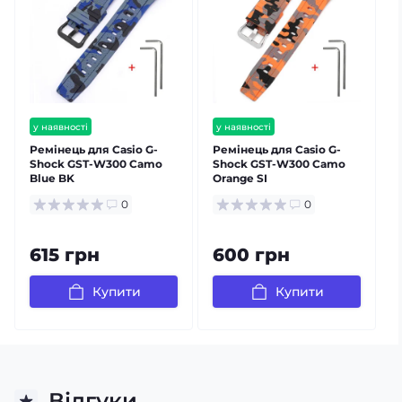
у наявності
у наявності
Ремінець для Casio G-
Ремінець для Casio G-
Р
Shock GST-W300 Camo
Shock GST-W300 Camo
Blue BK
Orange SI
0
0
615 грн
600 грн
Купити
Купити
Відгуки