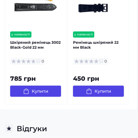
у наявності
у наявності
Шкіряний ремінець 3002
Ремінець шкіряний 22
Black-Gold 22 мм
мм Black
3
2
0
0
785 грн
450 грн
Купити
Купити
Відгуки