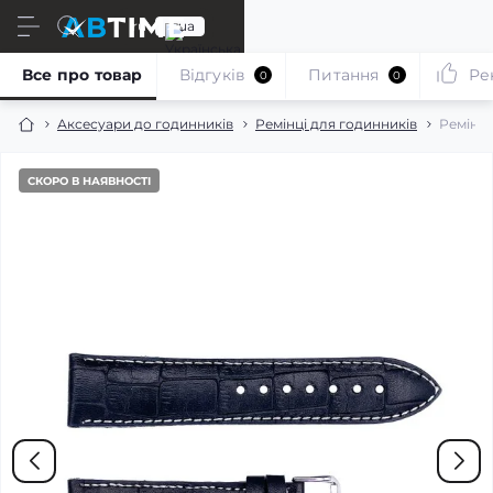
ru
ua
Все про товар
Відгуків
Питання
Ре
0
0
Аксесуари до годинників
Ремінці для годинників
Ремінец
СКОРО В НАЯВНОСТІ