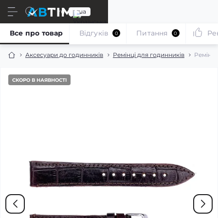
ru
ua
Все про товар
Відгуків
Питання
Ре
0
0
Аксесуари до годинників
Ремінці для годинників
Ремінец
СКОРО В НАЯВНОСТІ