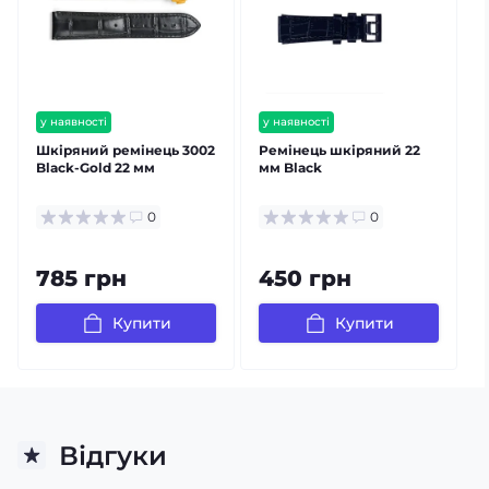
у наявності
у наявності
Шкіряний ремінець 3002
Ремінець шкіряний 22
Black-Gold 22 мм
мм Black
3
2
0
0
785 грн
450 грн
Купити
Купити
Відгуки