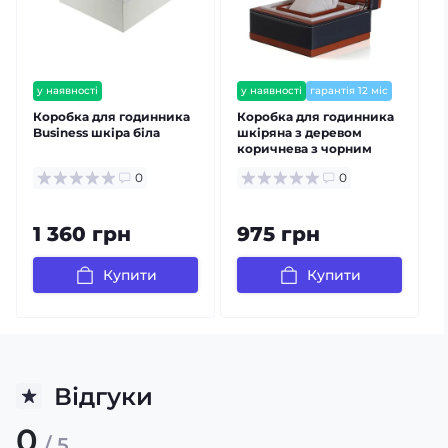
у наявності
у наявності
гарантія 12 міс
залишилось мало
Коробка для годинника
Коробка для годинника
П
Business шкіра біла
шкіряна з деревом
коричнева з чорним
с
Індивідуальний дизайн
0
0
1 360 грн
975 грн
Купити
Купити
Відгуки
0
/ 5