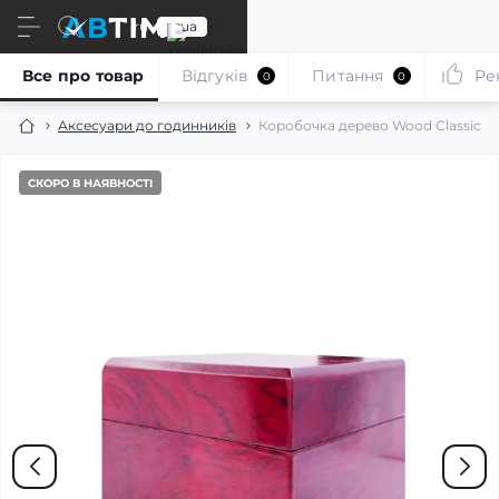
ru
ua
Все про товар
Відгуків
Питання
Ре
0
0
Аксесуари до годинників
Коробочка дерево Wood Classic
СКОРО В НАЯВНОСТІ