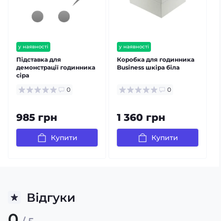
у наявності
у наявності
залишилось мало
Підставка для
Коробка для годинника
демонстрації годинника
Business шкіра біла
сіра
0
0
985 грн
1 360 грн
Купити
Купити
Відгуки
0