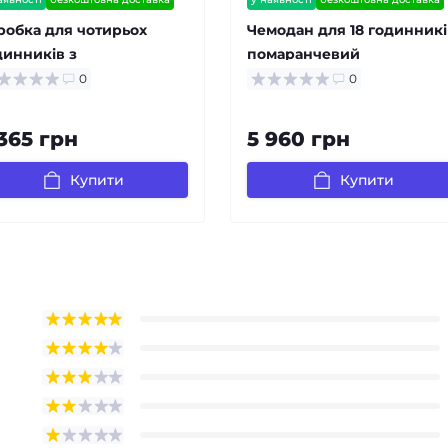
антія 12 міс
залишилось мало
гарантія 12 міс
залишилось мало
робка для чотирьох
Чемодан для 18 годинникі
динників з
помаранчевий
топідзаводом зелена
0
0
365 грн
5 960 грн
Купити
Купити