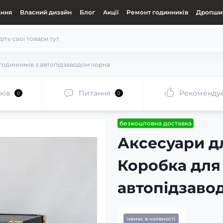
ання
Власний дизайн
Блог
Акції
Ремонт годинників
Дропшип
годинників з автопідзаводом чорна
ків
Питання
Рекоменду
0
0
безкоштовна доставка
Аксесуари д
Коробка для 
автопідзаво
немає в наявності