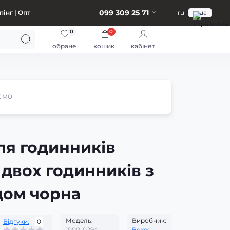
099 309 25 71
інг | Опт
ru
ua
0
0
обране
кошик
кабінет
ємо
ля годинників
двох годинників з
дом чорна
Модель:
Виробник:
Відгуки:
0
1000-0294
Boxes