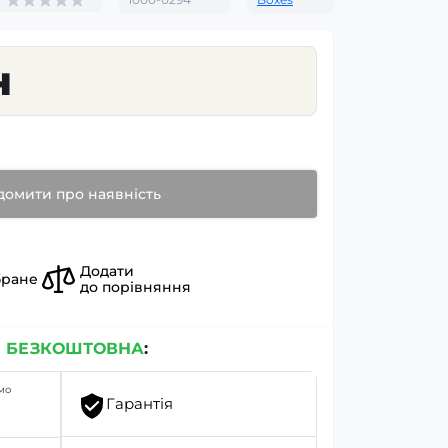
н
домити про наявність
Додати
бране
до порівняння
я
БЕЗКОШТОВНА
:
мо
Гарантія