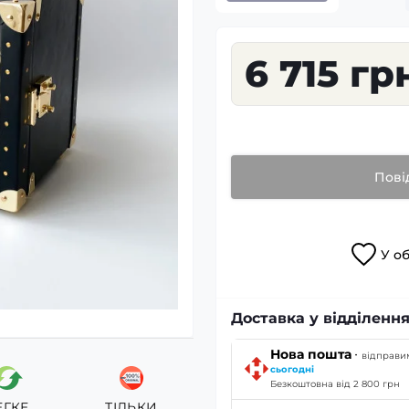
6 715 гр
Пові
У
о
Доставка у відділенн
·
Нова пошта
відправи
сьогодні
Безкоштовна від 2 800 грн
ЕГКЕ
ТІЛЬКИ