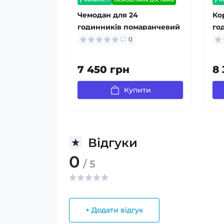
гарантія 12 міс
гар
Чемодан для 24
Ко
годинників помаранчевий
го
ав
0
7 450 грн
8 
Купити
Відгуки
0
/ 5
+ Додати відгук