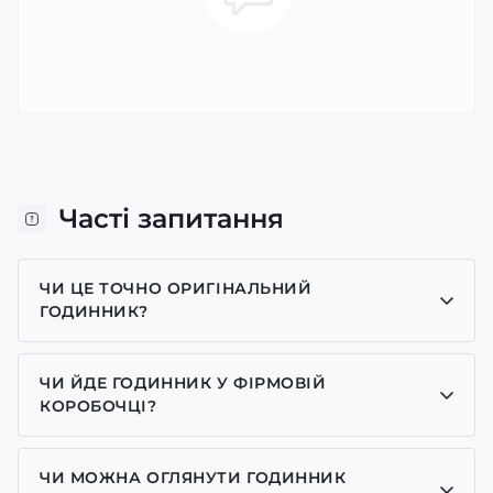
Часті запитання
ЧИ ЦЕ ТОЧНО ОРИГІНАЛЬНИЙ
ГОДИННИК?
Так, усі годинники у нас лише оригінальні, ми є
представником багатьох брендів.
ЧИ ЙДЕ ГОДИННИК У ФІРМОВІЙ
КОРОБОЧЦІ?
Для годинників бренду Casio, Pagani Design,
GUARDO та GOODYEAR додаємо фірмові
ЧИ МОЖНА ОГЛЯНУТИ ГОДИННИК