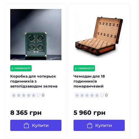
у наявності
у наявності
безкоштовна доставка
безкоштовна доставка
Коробка для чотирьох
Чемодан для 18
гарантія 12 міс
гарантія 12 міс
годинників з
годинників
автопідзаводом зелена
помаранчевий
залишилось мало
залишилось мало
0
0
8 365 грн
5 960 грн
Купити
Купити