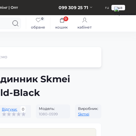
099 309 25 71
інг | Опт
ru
ua
0
0
обране
кошик
кабінет
ємо
одинник Skmei
ld-Black
Модель:
Виробник:
Відгуки:
0
1080-0599
Skmei