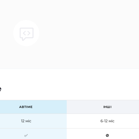
e
ABTIME
ІНШІ
12 міс
6-12 міс
✅
🚫