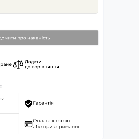
домити про наявність
Додати
бране
до порівняння
:
мо
Гарантія
Оплата картою
або при отриманні