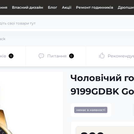
ання
Власний дизайн
Блог
Акції
Ремонт годинників
Дропшип
ack
ків
Питання
Рекоменду
0
0
Чоловічий г
9199GDBK Go
немає в наявності