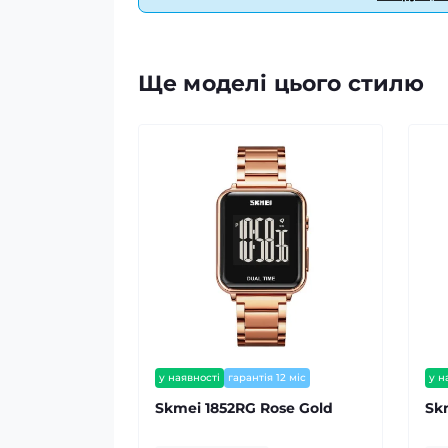
Ще моделі цього стилю
у наявності
гарантія 12 міс
у н
Skmei 1852RG Rose Gold
Sk