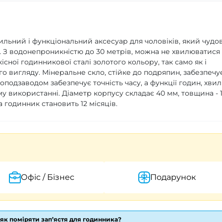
ильний і функціональний аксесуар для чоловіків, який чудо
. З водонепроникністю до 30 метрів, можна не хвилюватися
сної годинникової сталі золотого кольору, так само як і
о вигляду. Мінеральне скло, стійке до подряпин, забезпечу
топодзаводом забезпечує точність часу, а функції годин, хвил
у використанні. Діаметр корпусу складає 40 мм, товщина - 
а годинник становить 12 місяців.
Офіс / Бізнес
Подарунок
 як поміряти зап’ястя для годинника?