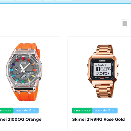
аявності
гарантія 12 міс
у наявності
гарантія 12 міс
mei 2100OG Orange
Skmei 2149RG Rose Gold