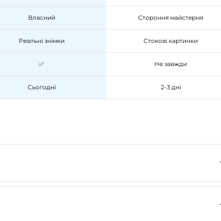
Власний
Стороння майстерня
Реальні знімки
Стокові картинки
✅
Не завжди
Сьогодні
2-3 дні
льні, ми є представником багатьох брендів.