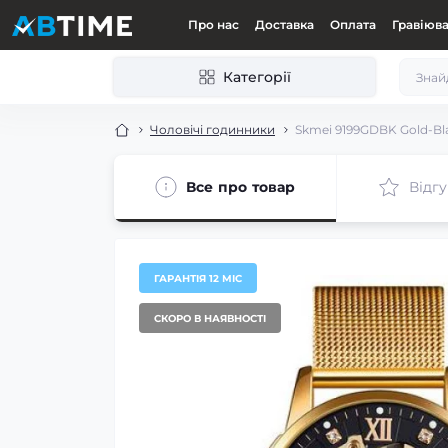
Про нас
Доставка
Оплата
Гравіюв
Категорії
Чоловічі годинники
Skmei 9199GDBK Gold-Bl
Все про товар
Відгу
ГАРАНТІЯ 12 МІС
СКОРО В НАЯВНОСТІ