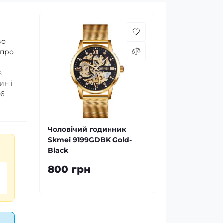
во
 про
є
ин і
16
Чоловічий годинник
Skmei 9199GDBK Gold-
Black
800 грн