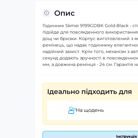
Опис
Годинник Skmei 9199GDBK Gold-Black - ст
підійде для повсякденного використання
дощ чи бризки. Корпус виготовлений з які
ремінець, що надає годиннику елегантног
надійний захист. Крім того, механізм з ав
секунд додають зручності в повсякденном
мм, а довжина ремінця - 24 см. Гарантія н
Ідеально підходить для
На щодень
Інструкція