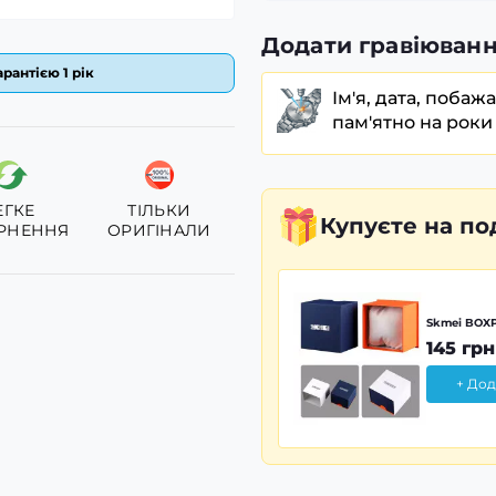
Додати гравіюванн
рантією 1 рік
Ім'я, дата, побаж
пам'ятно на роки
ЕГКЕ
ТІЛЬКИ
Купуєте
на по
РНЕННЯ
ОРИГІНАЛИ
Skmei BOXP
145 грн
+ Дод