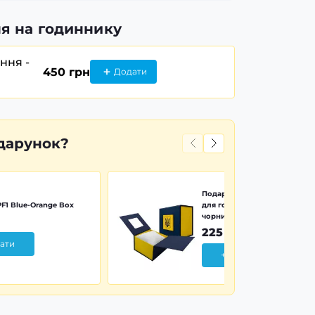
я на годиннику
ання -
450 грн
Додати
дарунок?
Подарункова картонна коро
F1 Blue-Orange Box
для годинника синьо-жовта 
чорним тризубом
225 грн
ати
+ Додати