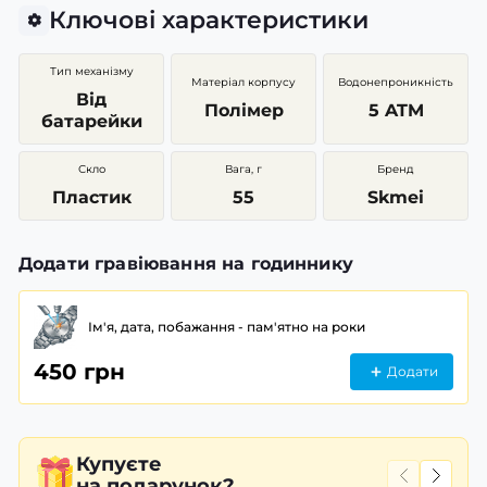
Ключові характеристики
Тип механізму
Матеріал корпусу
Водонепроникність
Від
Полімер
5 ATM
батарейки
Скло
Вага, г
Бренд
Пластик
55
Skmei
Додати гравіювання на годиннику
Ім'я, дата, побажання - пам'ятно на роки
450 грн
Додати
Купуєте
на подарунок?