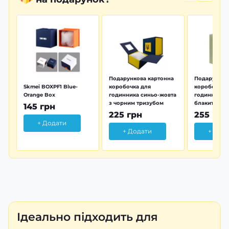
Подарункова картонна
Подарунков
Skmei BOXPF1 Blue-
коробочка для
коробочка 
Orange Box
годинника синьо-жовта
годинника з
з чорним тризубом
блакитна тр
145 грн
225 грн
255 грн
+ Додати
+ Додати
+ Дод
Ідеально підходить для