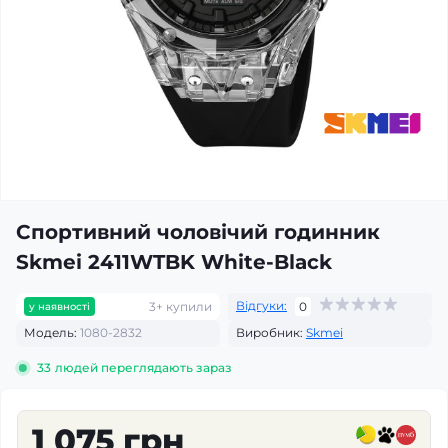
Спортивний чоловічий годинник
Skmei 2411WTBK White-Black
Відгуки:
3+ купили
0
у наявності
Модель:
1080-2832
Виробник:
Skmei
33
людей переглядають зараз
1 075 грн