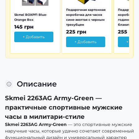
Подарочная картонная
Подарунков
Skmei BOXPF1 Blue-
коробочка для часов
коробочка 
Orange Box
сине-желтая с черным
годинника з
трезубцем
блакитна тр
145 грн
225 грн
255 грн
+ Добавить
+ Добавить
+ Доб
Описание
Skmei 2263AG Army-Green —
практичные спортивные мужские
часы в милитари-стиле
Skmei 2263AG Army-Green
— это спортивные мужские
наручные часы, которые удачно сочетают современный
функциональный дизайн и универсальный характер