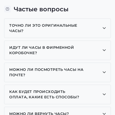
Частые вопросы
ТОЧНО ЛИ ЭТО ОРИГИНАЛЬНЫЕ
ЧАСЫ?
Да, все часы у нас только оригинальные, мы
являемся представителем многих брендов.
ИДУТ ЛИ ЧАСЫ В ФИРМЕННОЙ
КОРОБОЧКЕ?
Для часов бренда Casio, Pagani Design, GUARDO и
GOODYEAR добавляем фирменные коробочки с
МОЖНО ЛИ ПОСМОТРЕТЬ ЧАСЫ НА
брендовой надписью. Для бренда AWARDER
ПОЧТЕ?
добавляем черную с трезубцем коробочку или
Да у нас разрешен осмотр часов на почте.
камуфляжную (в зависимости от классической
модели или спортивной) все другие модели
КАК БУДЕТ ПРОИСХОДИТЬ
отправляем надежно упакованные без коробочки,
ОПЛАТА, КАКИЕ ЕСТЬ СПОСОБЫ?
однако, у вас есть возможность приобрести
У нас достаточно широкий выбор способов
упаковку дополнительно для каждой модели
оплаты. Возможна: оплата при получении,
часов. Особенно если покупаете часы на подарок,
МОЖНО ЛИ ВЕРНУТЬ ЧАСЫ?