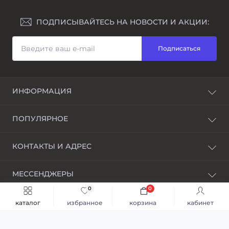
ПОДПИСЫВАЙТЕСЬ НА НОВОСТИ И АКЦИИ:
Подписаться
ИНФОРМАЦИЯ
Блог
ПОПУЛЯРНОЕ
Awarder – бренд наручных часов
Возврат и обмен
Мужские часы
КОНТАКТЫ И АДРЕС
Гравировка
Женские часы
Договор оферты
Смарт часы
info@abtime.com.ua
Доставка
МЕССЕНДЖЕРЫ
Индивидуальный дизайн
Дропшиппинг | Опт
График обработки заказов:
Военные часы
0
0
Понедельник-Пятница с 09:00 до 18:00
Telegram
Оптовые продажи наручных и настольных часов
Casio
Суббота с 10:00 до 16:00
каталог
избранное
корзина
кабинет
Политика конфиденциальности
Воскресенье с 12:00 до 16:00
ABTIME — наручні годинники © 2026
Viber
099 309 25 71
Ремонт и сервисное обслуживание
Каталог