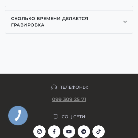
подписка по реквизитам IBAN, оплата частями от
рекомендуем посмотреть на наши подарочные
Да, у нас есть обмен на возврат товара в течение
приватбанка, монобанка и пумб, а также оплата
коробочки.
14 дней после покупки. Возврат или обмен
LiqРay на сайте
СКОЛЬКО ВРЕМЕНИ ДЕЛАЕТСЯ
возможен в случае сохранения товарного вида и
ГРАВИРОВКА
всех пленок. Часы с гравировкой или
Гравировку выполняем ориентировочно 2-3 дня
индивидуальным циферблатом возврату не
после согласования макета и внесения
подлежат.
предоплаты, макет гравировки прикрепляем в
день формирования заказа.
ТЕЛЕФОНЫ:
099 309 25 71
СОЦ СЕТИ: