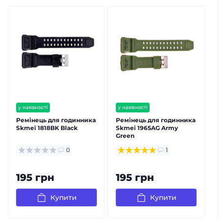
у наявності
у наявності
Ремінець для годинника
Ремінець для годинника
Skmei 1818BK Black
Skmei 1965AG Army
Green
1
4
0
1
195 грн
195 грн
Купити
Купити