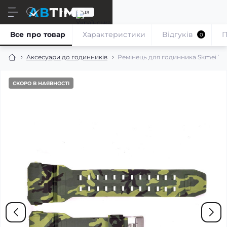
ru
ua
Все про товар
Характеристики
Відгуків
П
0
Аксесуари до годинників
Ремінець для годинника Skmei 1
СКОРО В НАЯВНОСТІ