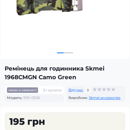
Ремінець для годинника Skmei
1968CMGN Camo Green
Відгуки:
5+ купили
0
немає в наявності
Модель:
1051-0536
Виробник:
Skmei accessories
195 грн