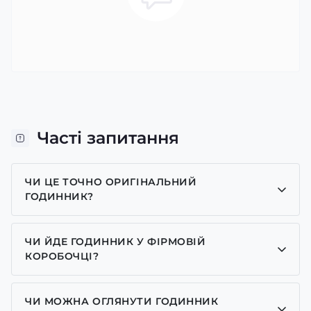
Часті запитання
ЧИ ЦЕ ТОЧНО ОРИГІНАЛЬНИЙ
ГОДИННИК?
Так, усі годинники у нас лише оригінальні, ми є
представником багатьох брендів.
ЧИ ЙДЕ ГОДИННИК У ФІРМОВІЙ
КОРОБОЧЦІ?
Для годинників бренду Casio, Pagani Design,
GUARDO та GOODYEAR додаємо фірмові
ЧИ МОЖНА ОГЛЯНУТИ ГОДИННИК