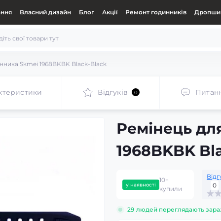
ання
Власний дизайн
Блог
Акції
Ремонт годинників
Дропшип
нника Skmei 1968BKBK Black-Black
ктеристики
Відгуків
Питан
0
Ремінець дл
1968BKBK Bl
Відг
10+
у наявності
0
купили
29
людей переглядають зара