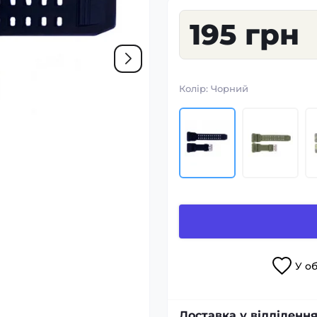
195 грн
Колір:
Чорний
У
о
Доставка у відділення