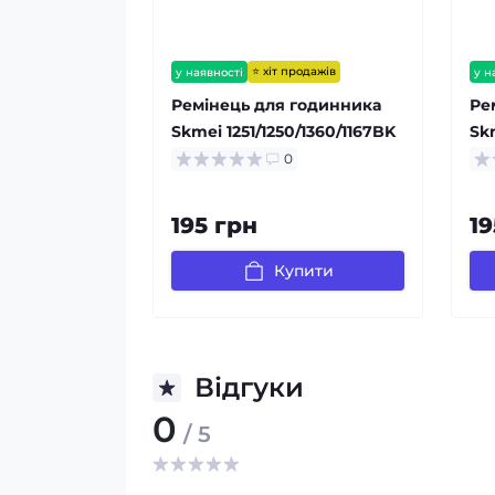
⭐ хіт продажів
у наявності
у н
Ремінець для годинника
Ре
Skmei 1251/1250/1360/1167BK
Sk
Black
0
195 грн
19
Купити
Відгуки
0
/ 5