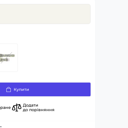
Купити
Додати
бране
до порівняння
: