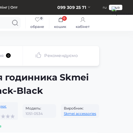
099 309 25 71
інг | Опт
ru
ua
0
0
обране
кошик
кабінет
ня
Рекомендуємо
0
я годинника Skmei
ack-Black
уки:
Модель:
Виробник:
1051-0534
Skmei accessories
з