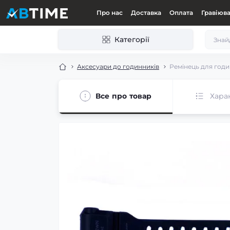
Про нас
Доставка
Оплата
Гравіюв
Категорії
Аксесуари до годинників
Ремінець для годи
Все про товар
Хара