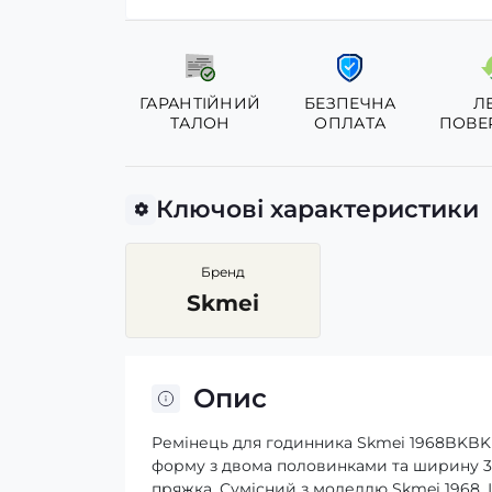
ГАРАНТІЙНИЙ
БЕЗПЕЧНА
Л
ТАЛОН
ОПЛАТА
ПОВЕ
Ключові характеристики
Бренд
Skmei
Опис
Ремінець для годинника Skmei 1968BKBK 
форму з двома половинками та ширину 34 
пряжка. Сумісний з моделлю Skmei 1968. Ц