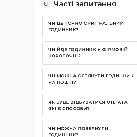
Часті запитання
ЧИ ЦЕ ТОЧНО ОРИГІНАЛЬНИЙ
ГОДИННИК?
Так, усі годинники у нас лише оригіна
ЧИ ЙДЕ ГОДИННИК У ФІРМОВІЙ
КОРОБОЧЦІ?
Для годинників бренду Casio, Pagani
брендовим надписом. Для бренду AWA
ЧИ МОЖНА ОГЛЯНУТИ ГОДИННИК
камуфляжну(в залежності класична мод
НА ПОШТІ?
запаковані без коробочки, проте, у ва
Так у нас дозволений огляд годинників
моделі годинника. Особливо якщо куп
наші подарункові коробочки.
ЯК БУДЕ ВІДБУВАТИСЯ ОПЛАТА
ЯКІ Є СПОСОБИ?
У нас досить широкий вибір способів 
реквізитами IBAN, оплата частинами ві
ЧИ МОЖНА ПОВЕРНУТИ
сайті
ГОДИННИК?