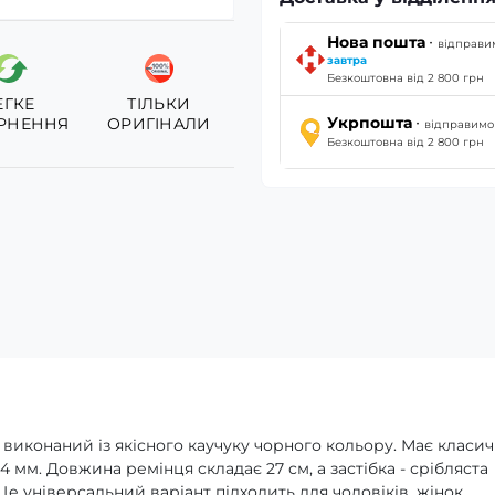
·
Нова пошта
відправи
завтра
Безкоштовна від 2 800 грн
ЕГКЕ
ТІЛЬКИ
·
Укрпошта
РНЕННЯ
ОРИГІНАЛИ
відправим
Безкоштовна від 2 800 грн
виконаний із якісного каучуку чорного кольору. Має класи
мм. Довжина ремінця складає 27 см, а застібка - срібляста
е універсальний варіант підходить для чоловіків, жінок,