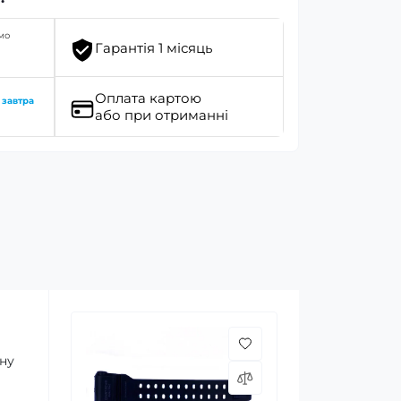
мо
Гарантія 1 місяць
Оплата картою
о
завтра
або при отриманні
чну