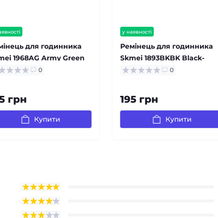
аявності
у наявності
мінець для годинника
Ремінець для годинника
mei 1968AG Army Green
Skmei 1893BKBK Black-
Black
0
0
5 грн
195 грн
Купити
Купити