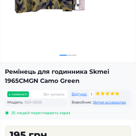
Ремінець для годинника Skmei
1965CMGN Camo Green
Відгуки:
36+ купили
1
у наявності
Модель:
1051-0505
Виробник:
Skmei accessories
25
людей переглядають зараз
195 грн