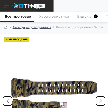
ru
ua
Все про товар
Характеристики
Відгуків
П
1
Аксесуари до годинників
Ремінець для годинника Skmei 1
⭐ ХІТ ПРОДАЖІВ