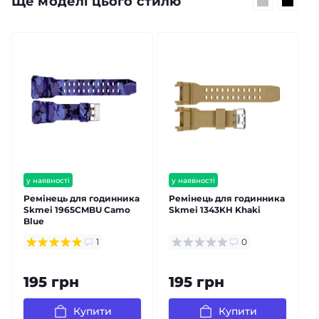
Ще моделі цього стилю
у наявності
у наявності
Ремінець для годинника
Ремінець для годинника
Skmei 1965CMBU Camo
Skmei 1343KH Khaki
Blue
1
1
0
B
195 грн
195 грн
Купити
Купити