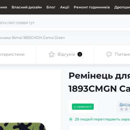
ання
Власний дизайн
Блог
Акції
Ремонт годинників
Дропшип
инника Skmei 1893CMGN Camo Green
ктеристики
Відгуків
Питан
0
Ремінець дл
1893CMGN C
Відгу
у наявності
29
людей переглядають зара