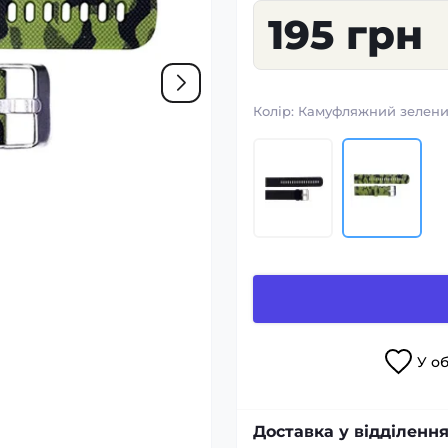
195 грн
Колір:
Камуфляжний зелен
У
о
Доставка у відділення