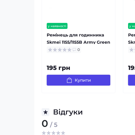
у наявності
у н
Ремінець для годинника
Ре
Skmei 1155/1155B Army Green
Sk
Gr
0
195 грн
19
Купити
Відгуки
0
/ 5