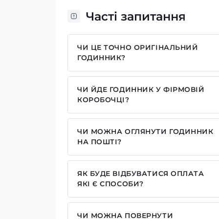
Часті запитання
ЧИ ЦЕ ТОЧНО ОРИГІНАЛЬНИЙ
ГОДИННИК?
Так, усі годинники у нас лише оригіна
ЧИ ЙДЕ ГОДИННИК У ФІРМОВІЙ
КОРОБОЧЦІ?
Для годинників бренду Casio, Pagani
брендовим надписом. Для бренду AWA
ЧИ МОЖНА ОГЛЯНУТИ ГОДИННИК
камуфляжну(в залежності класична мод
НА ПОШТІ?
запаковані без коробочки, проте, у ва
Так у нас дозволений огляд годинників
моделі годинника. Особливо якщо куп
наші подарункові коробочки.
ЯК БУДЕ ВІДБУВАТИСЯ ОПЛАТА
ЯКІ Є СПОСОБИ?
У нас досить широкий вибір способів 
реквізитами IBAN, оплата частинами ві
ЧИ МОЖНА ПОВЕРНУТИ