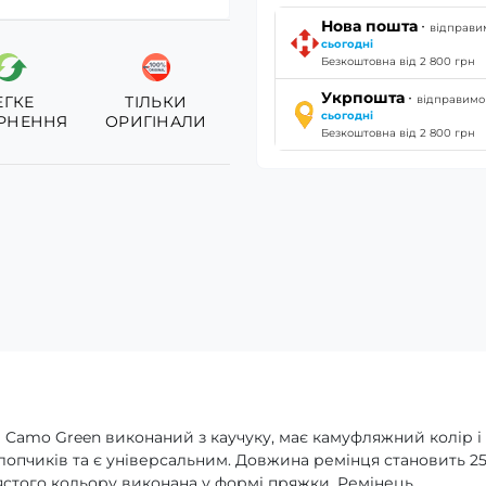
·
Нова пошта
відправи
сьогодні
Безкоштовна від 2 800 грн
·
Укрпошта
відправимо
ЕГКЕ
ТІЛЬКИ
сьогодні
РНЕННЯ
ОРИГІНАЛИ
Безкоштовна від 2 800 грн
Camo Green виконаний з каучуку, має камуфляжний колір і
 хлопчиків та є універсальним. Довжина ремінця становить 25
іблястого кольору виконана у формі пряжки. Ремінець