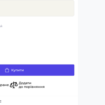
ий
Купити
Додати
бране
до порівняння
: