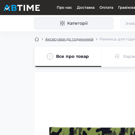
Про нас
Доставка
Оплата
Гравіюв
Категорії
Аксесуари до годинників
Ремінець для год
Все про товар
Хара