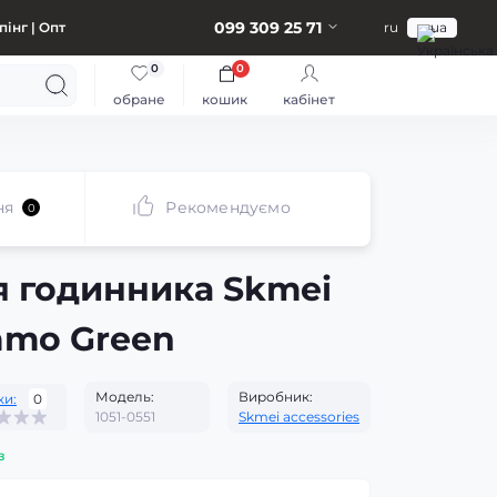
099 309 25 71
інг | Опт
ru
ua
0
0
обране
кошик
кабінет
ня
Рекомендуємо
0
я годинника Skmei
amo Green
Модель:
Виробник:
ки:
0
1051-0551
Skmei accessories
з