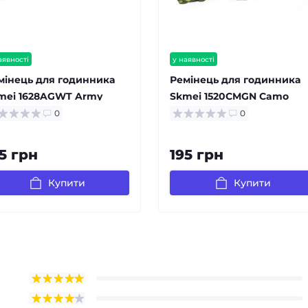
аявності
у наявності
мінець для годинника
Ремінець для годинника
mei 1628AGWT Army
Skmei 1520CMGN Camo
een-White
Green
0
0
5 грн
195 грн
Купити
Купити