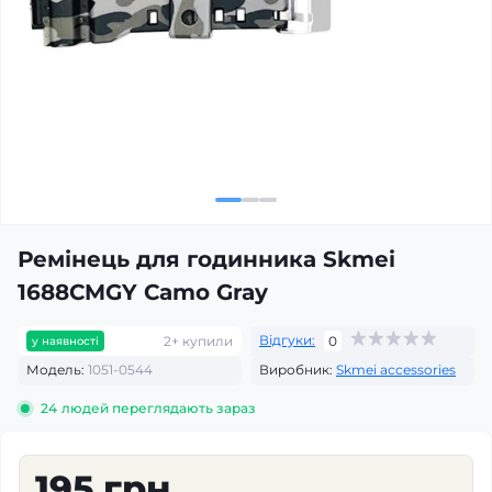
Ремінець для годинника Skmei
1688CMGY Camo Gray
Відгуки:
2+ купили
0
у наявності
Модель:
1051-0544
Виробник:
Skmei accessories
24
людей переглядають зараз
195 грн