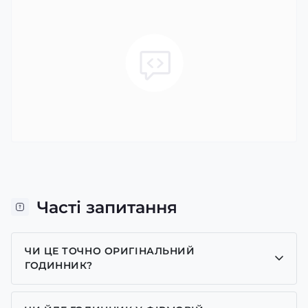
Часті запитання
ЧИ ЦЕ ТОЧНО ОРИГІНАЛЬНИЙ
ГОДИННИК?
Так, усі годинники у нас лише оригінальні, ми є
представником багатьох брендів.