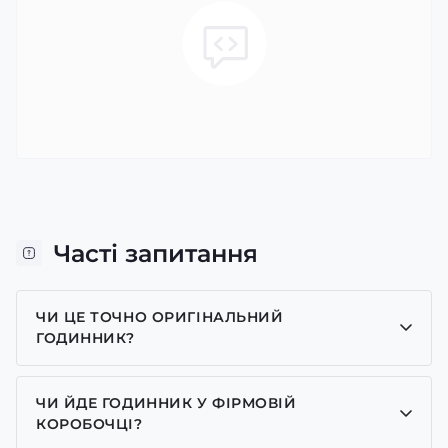
Часті запитання
ЧИ ЦЕ ТОЧНО ОРИГІНАЛЬНИЙ
ГОДИННИК?
Так, усі годинники у нас лише оригінальні, ми є
представником багатьох брендів.
ЧИ ЙДЕ ГОДИННИК У ФІРМОВІЙ
КОРОБОЧЦІ?