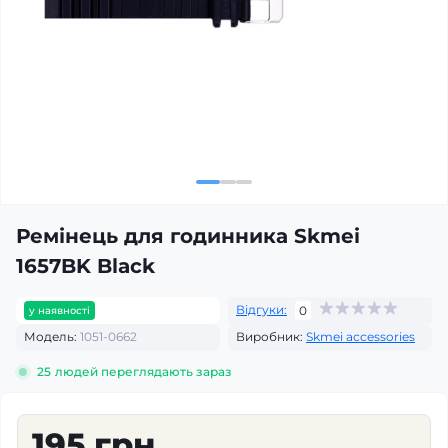
Ремінець для годинника Skmei
1657BK Black
Відгуки:
0
у наявності
Модель:
1051-0662
Виробник:
Skmei accessories
25
людей переглядають зараз
195 грн