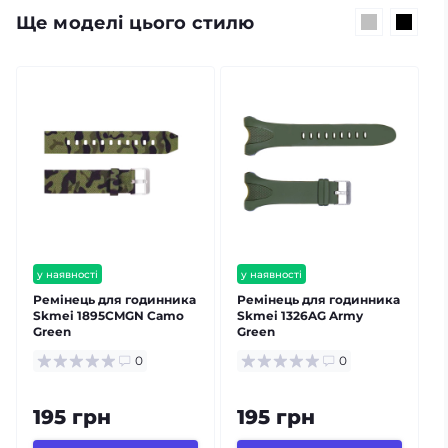
Ще моделі цього стилю
у наявності
у наявності
Ремінець для годинника
Ремінець для годинника
Skmei 1895CMGN Camo
Skmei 1326AG Army
Green
Green
1
0
0
195 грн
195 грн