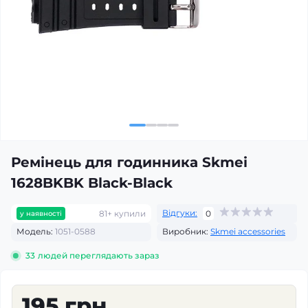
Ремінець для годинника Skmei
1628BKBK Black-Black
Відгуки:
81+ купили
0
у наявності
Модель:
1051-0588
Виробник:
Skmei accessories
33
людей переглядають зараз
195 грн