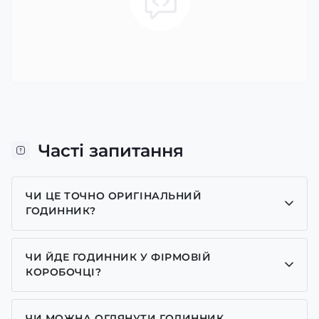
Часті запитання
ЧИ ЦЕ ТОЧНО ОРИГІНАЛЬНИЙ
ГОДИННИК?
Так, усі годинники у нас лише оригінальні, ми є
представником багатьох брендів.
ЧИ ЙДЕ ГОДИННИК У ФІРМОВІЙ
КОРОБОЧЦІ?
Для годинників бренду Casio, Pagani Design,
GUARDO та GOODYEAR додаємо фірмові
ЧИ МОЖНА ОГЛЯНУТИ ГОДИННИК