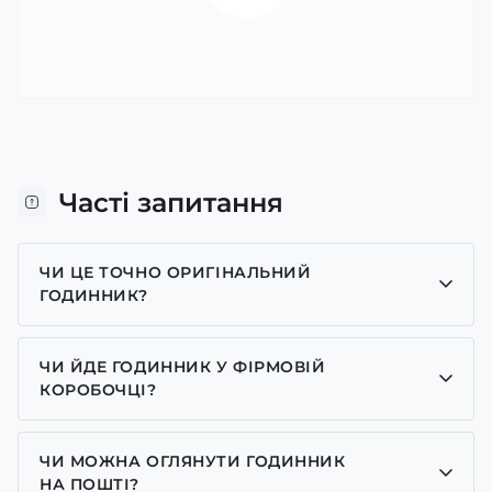
Часті запитання
ЧИ ЦЕ ТОЧНО ОРИГІНАЛЬНИЙ
ГОДИННИК?
Так, усі годинники у нас лише оригінальні, ми є
представником багатьох брендів.
ЧИ ЙДЕ ГОДИННИК У ФІРМОВІЙ
КОРОБОЧЦІ?
Для годинників бренду Casio, Pagani Design,
GUARDO та GOODYEAR додаємо фірмові
ЧИ МОЖНА ОГЛЯНУТИ ГОДИННИК
коробочки із брендовим надписом. Для бренду
НА ПОШТІ?