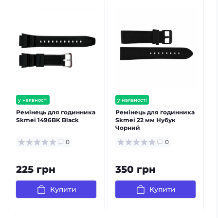
у наявності
у наявності
залишилось мало
Ремінець для годинника
Ремінець для годинника
Skmei 1496BK Black
Skmei 22 мм Нубук
S
Чорний
0
0
225 грн
350 грн
Купити
Купити