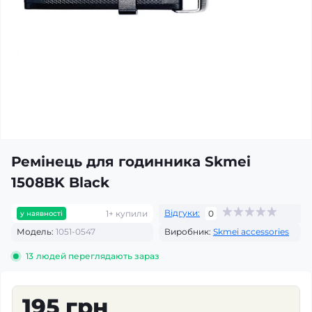
Ремінець для годинника Skmei
1508BK Black
Відгуки:
1+ купили
0
у наявності
Модель:
1051-0547
Виробник:
Skmei accessories
13
людей переглядають зараз
195 грн