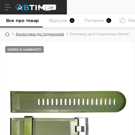
ru
ua
Все про товар
Відгуків
Питання
Ре
0
0
Аксесуари до годинників
Ремінець для годинника Skmei 15
СКОРО В НАЯВНОСТІ