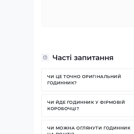
Часті запитання
ЧИ ЦЕ ТОЧНО ОРИГІНАЛЬНИЙ
ГОДИННИК?
Так, усі годинники у нас лише оригіна
ЧИ ЙДЕ ГОДИННИК У ФІРМОВІЙ
КОРОБОЧЦІ?
Для годинників бренду Casio, Pagani
брендовим надписом. Для бренду AWA
ЧИ МОЖНА ОГЛЯНУТИ ГОДИННИК
камуфляжну(в залежності класична мод