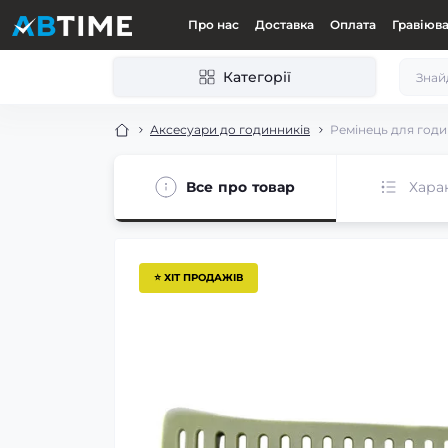
Про нас
Доставка
Оплата
Гравіюв
Категорії
Аксесуари до годинників
Ремінець для годин
Все про товар
Хара
⭐ ХІТ ПРОДАЖІВ