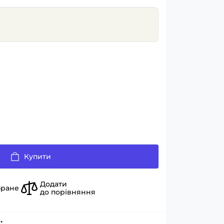
Купити
Додати
бране
до порівняння
: