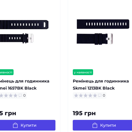
аявності
у наявності
мінець для годинника
Ремінець для годинника
mei 1657BK Black
Skmei 1213BK Black
0
0
5 грн
195 грн
Купити
Купити