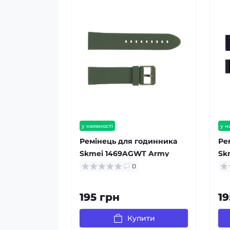
у наявності
у н
Ремінець для годинника
Ре
Skmei 1469AGWT Army
Sk
Green-White
0
195 грн
19
Купити