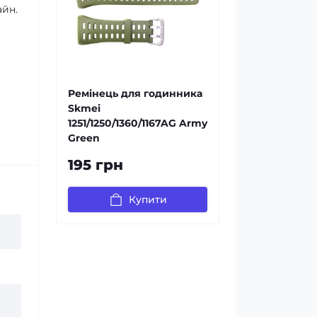
айн.
Ремінець для годинника
Skmei
1251/1250/1360/1167AG Army
Green
195 грн
Купити