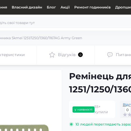
ання
Власний дизайн
Блог
Акції
Ремонт годинників
Дропшип
ника Skmei 1251/1250/1360/1167AG Army Green
ктеристики
Відгуків
Питан
0
Ремінець дл
1251/1250/13
Відг
55+
у наявності
0
купили
10
людей переглядають зара