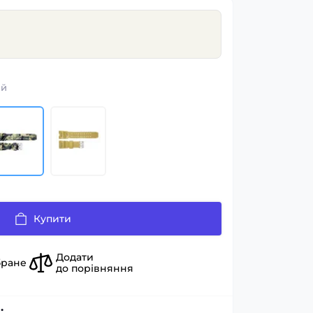
ий
Купити
Додати
бране
до порівняння
: