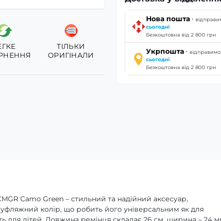
·
Нова пошта
відправи
сьогодні
Безкоштовна від 2 800 грн
ЕГКЕ
ТІЛЬКИ
·
Укрпошта
відправимо
РНЕННЯ
ОРИГІНАЛИ
сьогодні
Безкоштовна від 2 800 грн
CMGR Camo Green – стильний та надійний аксесуар,
муфляжний колір, що робить його універсальним як для
дить для дітей. Довжина ремінця складає 26 см, ширина – 24 м