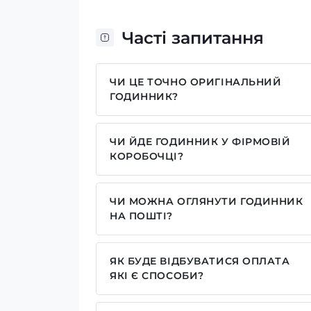
Часті запитання
ЧИ ЦЕ ТОЧНО ОРИГІНАЛЬНИЙ
ГОДИННИК?
Так, усі годинники у нас лише оригіна
ЧИ ЙДЕ ГОДИННИК У ФІРМОВІЙ
КОРОБОЧЦІ?
Для годинників бренду Casio, Pagani
брендовим надписом. Для бренду AWA
ЧИ МОЖНА ОГЛЯНУТИ ГОДИННИК
камуфляжну(в залежності класична мод
НА ПОШТІ?
запаковані без коробочки, проте, у ва
Так у нас дозволений огляд годинників
моделі годинника. Особливо якщо куп
наші подарункові коробочки.
ЯК БУДЕ ВІДБУВАТИСЯ ОПЛАТА
ЯКІ Є СПОСОБИ?
У нас досить широкий вибір способів 