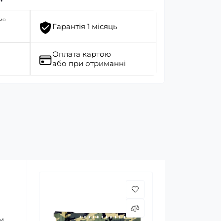
мо
Гарантія 1 місяць
Оплата картою
або при отриманні
м.