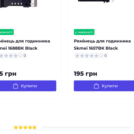
аявності
у наявності
мінець для годинника
Ремінець для годинника
mei 1688BK Black
Skmei 1657BK Black
0
0
5 грн
195 грн
Купити
Купити