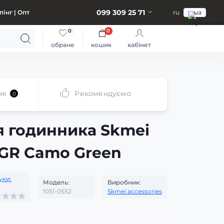
099 309 25 71
інг | Опт
ru
ua
0
0
обране
кошик
кабінет
ня
Рекомендуємо
0
я годинника Skmei
MGR Camo Green
уки:
Модель:
Виробник:
1051-0552
Skmei accessories