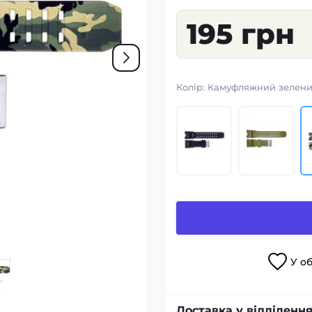
195 грн
Колір:
Камуфляжний зелен
У
о
Доставка у відділення