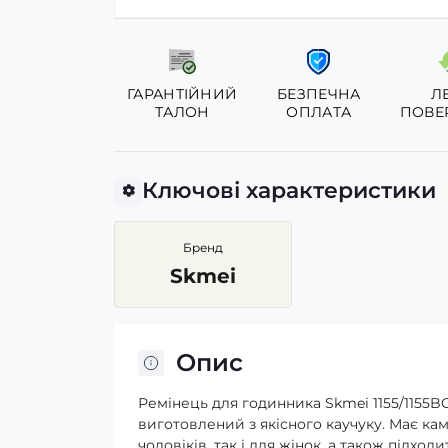
ГАРАНТІЙНИЙ
БЕЗПЕЧНА
Л
ТАЛОН
ОПЛАТА
ПОВЕ
Ключові характеристики
Бренд
Skmei
Опис
Ремінець для годинника Skmei 1155/1155B
виготовлений з якісного каучуку. Має ка
чоловіків, так і для жінок, а також підхо