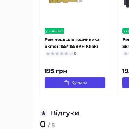
у наявності
у н
Ремінець для годинника
Ре
Skmei 1155/1155BKH Khaki
Sk
0
195 грн
19
Купити
Відгуки
0
/ 5