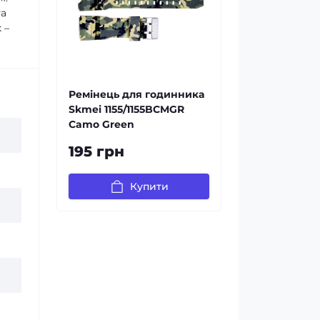
та
 –
Ремінець для годинника
Skmei 1155/1155BCMGR
Camo Green
195 грн
Купити