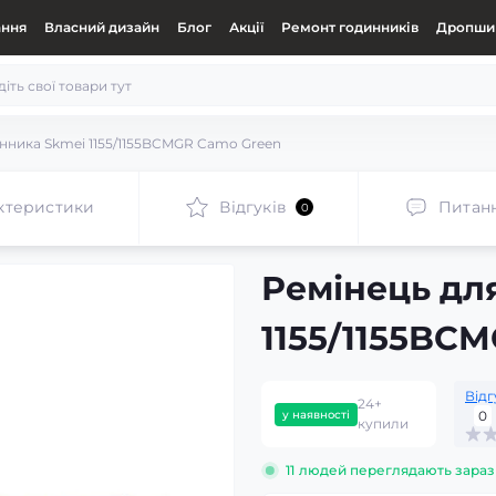
ання
Власний дизайн
Блог
Акції
Ремонт годинників
Дропшип
нника Skmei 1155/1155BCMGR Camo Green
ктеристики
Відгуків
Питан
0
Ремінець дл
1155/1155BC
Відг
24+
у наявності
0
купили
11
людей переглядають зараз