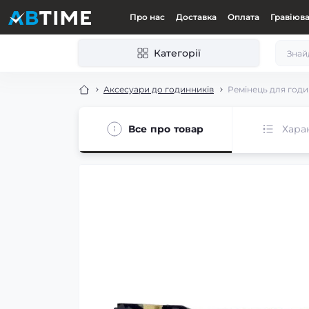
Про нас
Доставка
Оплата
Гравіюв
Категорії
Аксесуари до годинників
Ремінець для годи
Все про товар
Хара