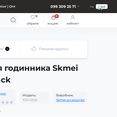
099 309 25 71
інг | Опт
ru
ua
0
0
обране
кошик
кабінет
ня
Рекомендуємо
0
я годинника Skmei
ack
уки:
Модель:
Виробник:
1051-0526
Skmei accessories
з