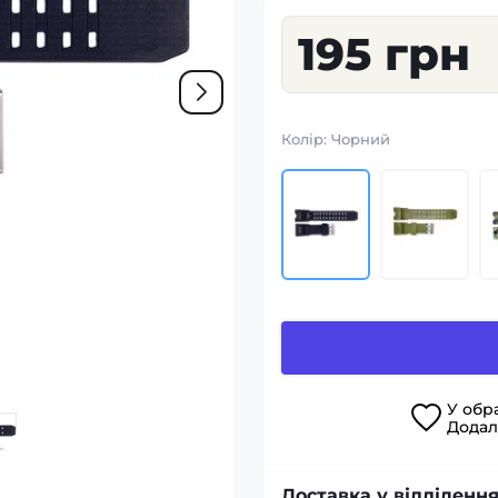
195 грн
Колір:
Чорний
У
обр
Дода
Доставка у відділення