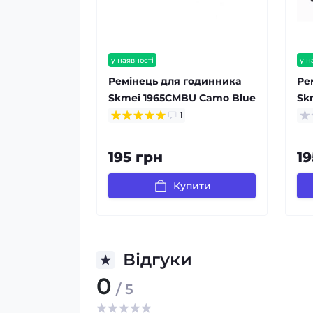
у наявності
у н
Ремінець для годинника
Ре
Skmei 1965CMBU Camo Blue
Sk
106
1
Bl
195 грн
19
Купити
Відгуки
0
/ 5