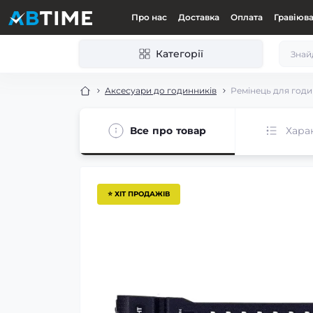
Про нас
Доставка
Оплата
Гравіюв
Категорії
Аксесуари до годинників
Ремінець для годин
Все про товар
Хара
⭐ ХІТ ПРОДАЖІВ