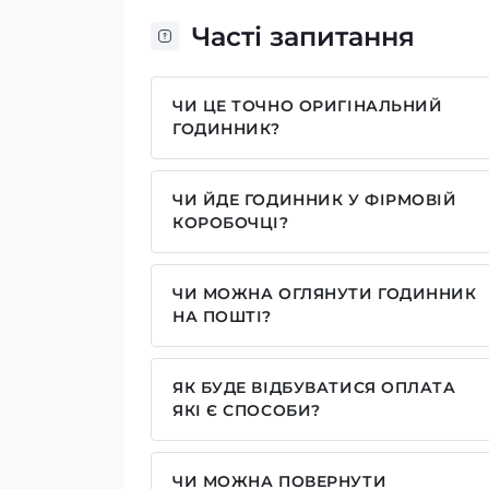
Часті запитання
ЧИ ЦЕ ТОЧНО ОРИГІНАЛЬНИЙ
ГОДИННИК?
Так, усі годинники у нас лише оригіна
ЧИ ЙДЕ ГОДИННИК У ФІРМОВІЙ
КОРОБОЧЦІ?
Для годинників бренду Casio, Pagani
брендовим надписом. Для бренду AWA
ЧИ МОЖНА ОГЛЯНУТИ ГОДИННИК
камуфляжну(в залежності класична мод
НА ПОШТІ?
запаковані без коробочки, проте, у ва
Так у нас дозволений огляд годинників
моделі годинника. Особливо якщо куп
наші подарункові коробочки.
ЯК БУДЕ ВІДБУВАТИСЯ ОПЛАТА
ЯКІ Є СПОСОБИ?
У нас досить широкий вибір способів 
реквізитами IBAN, оплата частинами ві
ЧИ МОЖНА ПОВЕРНУТИ