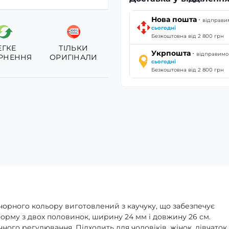
·
Нова пошта
відправи
сьогодні
Безкоштовна від 2 800 грн
ЕГКЕ
ТІЛЬКИ
·
Укрпошта
відправимо
РНЕННЯ
ОРИГІНАЛИ
сьогодні
Безкоштовна від 2 800 грн
 чорного кольору виготовлений з каучуку, що забезпечує
форму з двох половинок, ширину 24 мм і довжину 26 см.
го регулювання. Підходить для чоловіків, жінок, дівчаток,