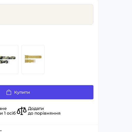
Купити
ане
Додати
ли
1
осіб
до порівняння
: