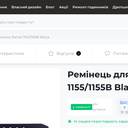
ання
Власний дизайн
Блог
Акції
Ремонт годинників
Дропшип
ника Skmei 1155/1155B Black
ктеристики
Відгуків
Питан
0
Ремінець дл
1155/1155B Bl
Відг
45+
у наявності
0
купили
14
людей переглядають зара