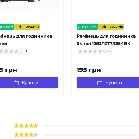
⭐ хіт продажів
⭐ хіт продажів
аявності
у наявності
мінець для годинника
Ремінець для годинника
mei
Skmei 1283/1277/1384BK
8/1301/1231/1560/1820BK
Black
0
0
ack
5 грн
195 грн
Купити
Купити