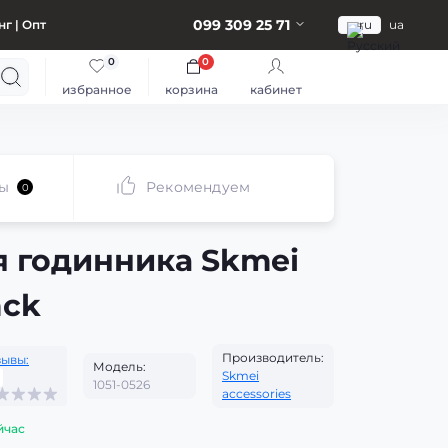
099 309 25 71
г | Опт
ru
ua
0
0
избранное
корзина
кабинет
ы
Рекомендуем
0
я годинника Skmei
ack
Производитель:
зывы:
Модель:
Skmei
1051-0526
accessories
йчас